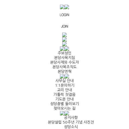
주보성인
본당사목지침
본당사제와 수도자
본당사목조직도
본당연혁
사무실 안내
1:1문의하기
교리 안내
가톨릭 첫걸음
기도문 안내
성당층별 둘러보기
찾아오시는 길
공지사항
본당설립 50주년 기념 사진전
성당소식