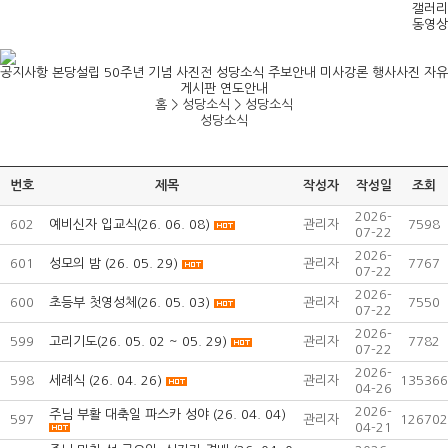
갤러리
동영상
공지사항
본당설립 50주년 기념 사진전
성당소식
주보안내
미사강론
행사사진
자유
게시판
연도안내
홈 > 성당소식 >
성당소식
성당소식
번호
제목
작성자
작성일
조회
2026-
602
예비신자 입교식(26. 06. 08)
관리자
7598
07-22
2026-
601
성모의 밤 (26. 05. 29)
관리자
7767
07-22
2026-
600
초등부 첫영성체(26. 05. 03)
관리자
7550
07-22
2026-
599
고리기도(26. 05. 02 ~ 05. 29)
관리자
7782
07-22
2026-
598
세례식 (26. 04. 26)
관리자
135366
04-26
2026-
주님 부활 대축일 파스카 성야 (26. 04. 04)
597
관리자
126702
04-21