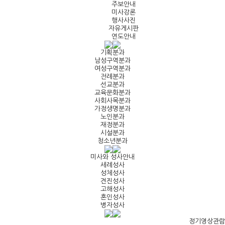
주보안내
미사강론
행사사진
자유게시판
연도안내
기획분과
남성구역분과
여성구역분과
전례분과
선교분과
교육문화분과
사회사목분과
가정생명분과
노인분과
재정분과
시설분과
청소년분과
미사와 성사안내
세례성사
성체성사
견진성사
고해성사
혼인성사
병자성사
정기영상관람