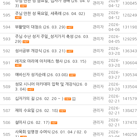
주님 만찬 성 금요일, 십자가 경배 (26. 04. 0
2026-
596
관리자
130845
3)
04-12
2026-
주님 만찬 성 목요일, 세족례 (26. 04. 02)
595
관리자
128249
04-12
2026-
594
부활맞이 대청소 (26. 03. 29)
관리자
131198
04-06
주님 수난 성지 주일_성지가지 축성 (26. 03.
2026-
593
관리자
129295
29)
04-05
2026-
592
성서공부 개강식 (26. 03. 21)
관리자
136343
03-28
2026-
레지오 마리에 아치에스 행사 (26. 03. 15)
591
관리자
130604
03-28
2026-
590
예비신자 성지순례 (26. 03.08)
관리자
130534
03-27
성모 시니어 아카데미 입학 및 개강식(26. 0
2026-
589
관리자
133504
3. 04)
03-20
2026-
588
십자가의 길 (26. 02. 20 ~ )
관리자
141579
02-21
2026-
587
재의 수요일 (26. 02. 18)
관리자
138427
02-21
2026-
586
설미사 (26. 02. 17)
관리자
137478
02-21
사목회 임명장 수여식 (26. 01. 04 / 02. 0
2026-
585
관리자
140250
1)
02-06