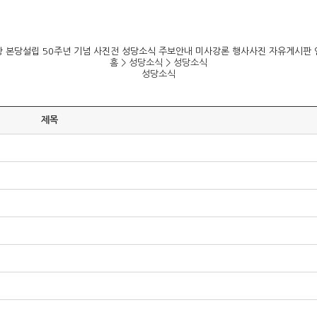
항
본당설립 50주년 기념 사진전
성당소식
주보안내
미사강론
행사사진
자유게시판
홈 > 성당소식 >
성당소식
성당소식
제목