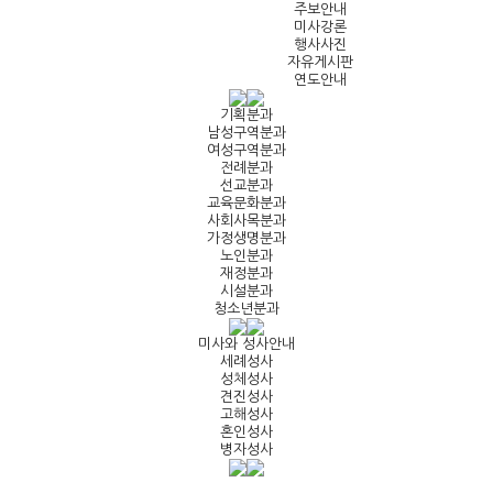
주보안내
미사강론
행사사진
자유게시판
연도안내
기획분과
남성구역분과
여성구역분과
전례분과
선교분과
교육문화분과
사회사목분과
가정생명분과
노인분과
재정분과
시설분과
청소년분과
미사와 성사안내
세례성사
성체성사
견진성사
고해성사
혼인성사
병자성사