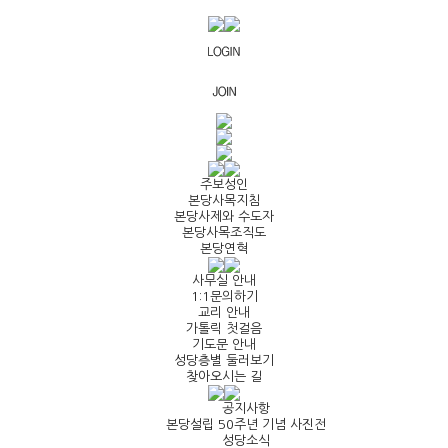
주보성인
본당사목지침
본당사제와 수도자
본당사목조직도
본당연혁
사무실 안내
1:1문의하기
교리 안내
가톨릭 첫걸음
기도문 안내
성당층별 둘러보기
찾아오시는 길
공지사항
본당설립 50주년 기념 사진전
성당소식