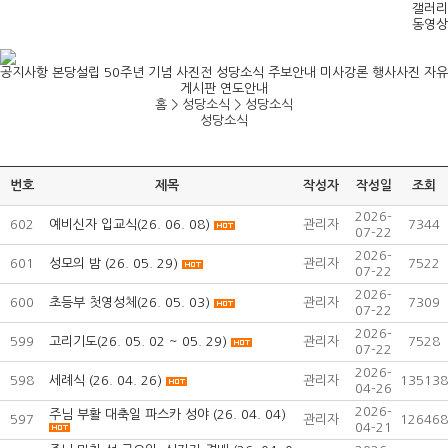
갤러리
동영상
공지사항
본당설립 50주년 기념 사진전
성당소식
주보안내
미사강론
행사사진
자유
게시판
연도안내
홈 > 성당소식 >
성당소식
성당소식
번호
제목
작성자
작성일
조회
2026-
602
예비신자 입교식(26. 06. 08)
관리자
7344
07-22
2026-
601
성모의 밤 (26. 05. 29)
관리자
7522
07-22
2026-
600
초등부 첫영성체(26. 05. 03)
관리자
7309
07-22
2026-
599
고리기도(26. 05. 02 ~ 05. 29)
관리자
7528
07-22
2026-
598
세례식 (26. 04. 26)
관리자
135138
04-26
2026-
주님 부활 대축일 파스카 성야 (26. 04. 04)
597
관리자
126468
04-21