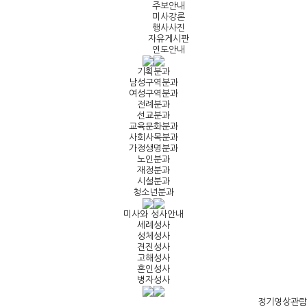
주보안내
미사강론
행사사진
자유게시판
연도안내
기획분과
남성구역분과
여성구역분과
전례분과
선교분과
교육문화분과
사회사목분과
가정생명분과
노인분과
재정분과
시설분과
청소년분과
미사와 성사안내
세례성사
성체성사
견진성사
고해성사
혼인성사
병자성사
정기영상관람