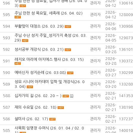
주님 만찬 성 금요일, 십자가 경배 (26. 04. 0
2026-
596
관리자
130616
3)
04-12
2026-
주님 만찬 성 목요일, 세족례 (26. 04. 02)
595
관리자
128009
04-12
2026-
594
부활맞이 대청소 (26. 03. 29)
관리자
130986
04-06
주님 수난 성지 주일_성지가지 축성 (26. 03.
2026-
593
관리자
129073
29)
04-05
2026-
592
성서공부 개강식 (26. 03. 21)
관리자
136101
03-28
2026-
레지오 마리에 아치에스 행사 (26. 03. 15)
591
관리자
130372
03-28
2026-
590
예비신자 성지순례 (26. 03.08)
관리자
130299
03-27
성모 시니어 아카데미 입학 및 개강식(26. 0
2026-
589
관리자
133280
3. 04)
03-20
2026-
588
십자가의 길 (26. 02. 20 ~ )
관리자
141353
02-21
2026-
587
재의 수요일 (26. 02. 18)
관리자
138198
02-21
2026-
586
설미사 (26. 02. 17)
관리자
137237
02-21
사목회 임명장 수여식 (26. 01. 04 / 02. 0
2026-
585
관리자
140010
1)
02-06