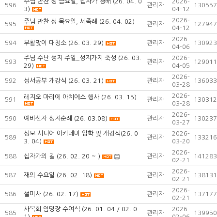
주님 만찬 성 금요일, 십자가 경배 (26. 04. 0
2026-
596
관리자
130557
3)
04-12
2026-
주님 만찬 성 목요일, 세족례 (26. 04. 02)
595
관리자
127947
04-12
2026-
594
부활맞이 대청소 (26. 03. 29)
관리자
130923
04-06
주님 수난 성지 주일_성지가지 축성 (26. 03.
2026-
593
관리자
129011
29)
04-05
2026-
592
성서공부 개강식 (26. 03. 21)
관리자
136033
03-28
2026-
레지오 마리에 아치에스 행사 (26. 03. 15)
591
관리자
130312
03-28
2026-
590
예비신자 성지순례 (26. 03.08)
관리자
130237
03-27
성모 시니어 아카데미 입학 및 개강식(26. 0
2026-
589
관리자
133216
3. 04)
03-20
2026-
588
십자가의 길 (26. 02. 20 ~ )
관리자
141283
02-21
2026-
587
재의 수요일 (26. 02. 18)
관리자
138131
02-21
2026-
586
설미사 (26. 02. 17)
관리자
137177
02-21
사목회 임명장 수여식 (26. 01. 04 / 02. 0
2026-
585
관리자
139950
1)
02-06