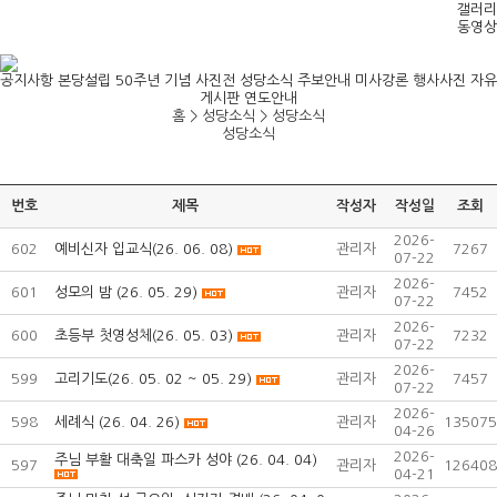
갤러리
동영상
공지사항
본당설립 50주년 기념 사진전
성당소식
주보안내
미사강론
행사사진
자유
게시판
연도안내
홈 > 성당소식 >
성당소식
성당소식
번호
제목
작성자
작성일
조회
2026-
602
예비신자 입교식(26. 06. 08)
관리자
7267
07-22
2026-
601
성모의 밤 (26. 05. 29)
관리자
7452
07-22
2026-
600
초등부 첫영성체(26. 05. 03)
관리자
7232
07-22
2026-
599
고리기도(26. 05. 02 ~ 05. 29)
관리자
7457
07-22
2026-
598
세례식 (26. 04. 26)
관리자
135075
04-26
2026-
주님 부활 대축일 파스카 성야 (26. 04. 04)
597
관리자
126408
04-21