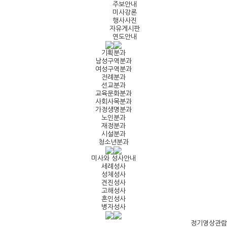
주보안내
미사강론
행사사진
자유게시판
연도안내
기획분과
남성구역분과
여성구역분과
전례분과
선교분과
교육문화분과
사회사목분과
가정생명분과
노인분과
재정분과
시설분과
청소년분과
미사와 성사안내
세례성사
성체성사
견진성사
고해성사
혼인성사
병자성사
정기영상관람