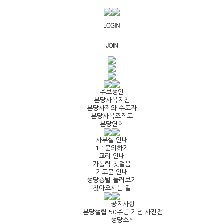
주보성인
본당사목지침
본당사제와 수도자
본당사목조직도
본당연혁
사무실 안내
1:1문의하기
교리 안내
가톨릭 첫걸음
기도문 안내
성당층별 둘러보기
찾아오시는 길
공지사항
본당설립 50주년 기념 사진전
성당소식