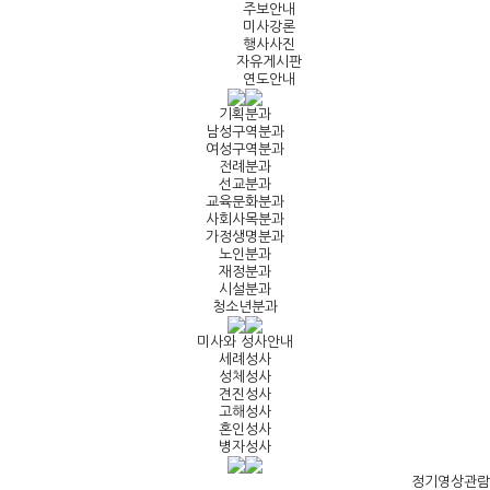
주보안내
미사강론
행사사진
자유게시판
연도안내
기획분과
남성구역분과
여성구역분과
전례분과
선교분과
교육문화분과
사회사목분과
가정생명분과
노인분과
재정분과
시설분과
청소년분과
미사와 성사안내
세례성사
성체성사
견진성사
고해성사
혼인성사
병자성사
정기영상관람