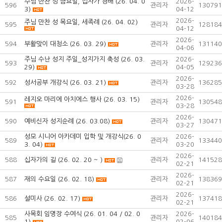
주님 만찬 성 금요일, 십자가 경배 (26. 04. 0
2026-
596
관리자
130791
3)
04-12
2026-
주님 만찬 성 목요일, 세족례 (26. 04. 02)
595
관리자
128184
04-12
2026-
594
부활맞이 대청소 (26. 03. 29)
관리자
131140
04-06
주님 수난 성지 주일_성지가지 축성 (26. 03.
2026-
593
관리자
129236
29)
04-05
2026-
592
성서공부 개강식 (26. 03. 21)
관리자
136285
03-28
2026-
레지오 마리에 아치에스 행사 (26. 03. 15)
591
관리자
130548
03-28
2026-
590
예비신자 성지순례 (26. 03.08)
관리자
130471
03-27
성모 시니어 아카데미 입학 및 개강식(26. 0
2026-
589
관리자
133440
3. 04)
03-20
2026-
588
십자가의 길 (26. 02. 20 ~ )
관리자
141528
02-21
2026-
587
재의 수요일 (26. 02. 18)
관리자
138369
02-21
2026-
586
설미사 (26. 02. 17)
관리자
137418
02-21
사목회 임명장 수여식 (26. 01. 04 / 02. 0
2026-
585
관리자
140184
1)
02-06