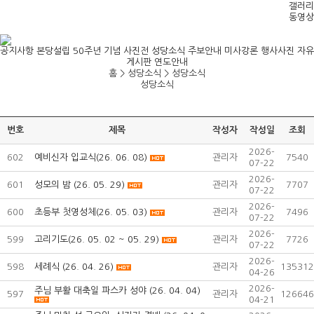
갤러리
동영상
공지사항
본당설립 50주년 기념 사진전
성당소식
주보안내
미사강론
행사사진
자유
게시판
연도안내
홈 > 성당소식 >
성당소식
성당소식
번호
제목
작성자
작성일
조회
2026-
602
예비신자 입교식(26. 06. 08)
관리자
7540
07-22
2026-
601
성모의 밤 (26. 05. 29)
관리자
7707
07-22
2026-
600
초등부 첫영성체(26. 05. 03)
관리자
7496
07-22
2026-
599
고리기도(26. 05. 02 ~ 05. 29)
관리자
7726
07-22
2026-
598
세례식 (26. 04. 26)
관리자
135312
04-26
2026-
주님 부활 대축일 파스카 성야 (26. 04. 04)
597
관리자
126646
04-21