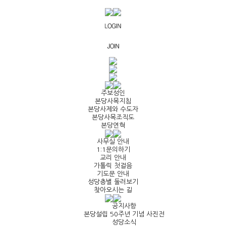
주보성인
본당사목지침
본당사제와 수도자
본당사목조직도
본당연혁
사무실 안내
1:1문의하기
교리 안내
가톨릭 첫걸음
기도문 안내
성당층별 둘러보기
찾아오시는 길
공지사항
본당설립 50주년 기념 사진전
성당소식