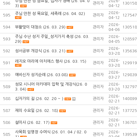
주님 만찬 성 금요일, 십자가 경배 (26. 04. 0
2026-
596
관리자
130158
3)
04-12
2026-
주님 만찬 성 목요일, 세족례 (26. 04. 02)
595
관리자
127547
04-12
2026-
594
부활맞이 대청소 (26. 03. 29)
관리자
130518
04-06
주님 수난 성지 주일_성지가지 축성 (26. 03.
2026-
593
관리자
128597
29)
04-05
2026-
592
성서공부 개강식 (26. 03. 21)
관리자
135636
03-28
2026-
레지오 마리에 아치에스 행사 (26. 03. 15)
591
관리자
129919
03-28
2026-
590
예비신자 성지순례 (26. 03.08)
관리자
129839
03-27
성모 시니어 아카데미 입학 및 개강식(26. 0
2026-
589
관리자
132797
3. 04)
03-20
2026-
588
십자가의 길 (26. 02. 20 ~ )
관리자
140899
02-21
2026-
587
재의 수요일 (26. 02. 18)
관리자
137725
02-21
2026-
586
설미사 (26. 02. 17)
관리자
136781
02-21
사목회 임명장 수여식 (26. 01. 04 / 02. 0
2026-
585
관리자
139539
1)
02-06