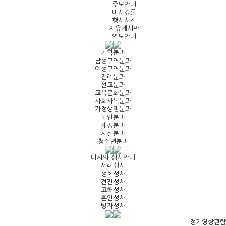
주보안내
미사강론
행사사진
자유게시판
연도안내
기획분과
남성구역분과
여성구역분과
전례분과
선교분과
교육문화분과
사회사목분과
가정생명분과
노인분과
재정분과
시설분과
청소년분과
미사와 성사안내
세례성사
성체성사
견진성사
고해성사
혼인성사
병자성사
정기영상관람