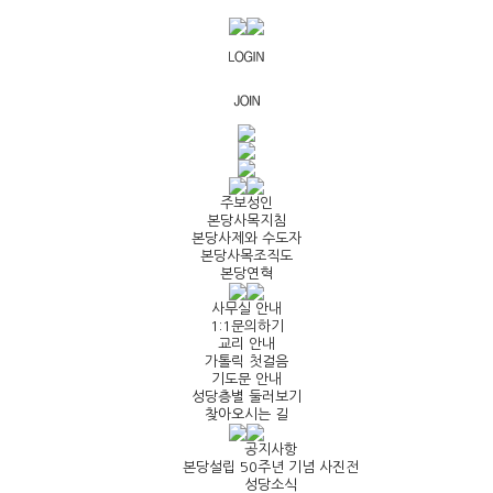
주보성인
본당사목지침
본당사제와 수도자
본당사목조직도
본당연혁
사무실 안내
1:1문의하기
교리 안내
가톨릭 첫걸음
기도문 안내
성당층별 둘러보기
찾아오시는 길
공지사항
본당설립 50주년 기념 사진전
성당소식