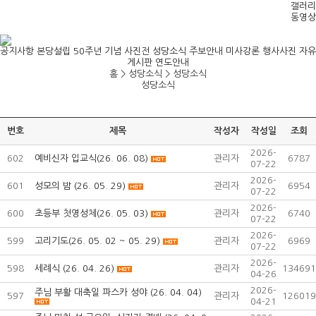
갤러리
동영상
공지사항
본당설립 50주년 기념 사진전
성당소식
주보안내
미사강론
행사사진
자유
게시판
연도안내
홈 > 성당소식 >
성당소식
성당소식
번호
제목
작성자
작성일
조회
2026-
602
예비신자 입교식(26. 06. 08)
관리자
6787
07-22
2026-
601
성모의 밤 (26. 05. 29)
관리자
6954
07-22
2026-
600
초등부 첫영성체(26. 05. 03)
관리자
6740
07-22
2026-
599
고리기도(26. 05. 02 ~ 05. 29)
관리자
6969
07-22
2026-
598
세례식 (26. 04. 26)
관리자
134691
04-26
2026-
주님 부활 대축일 파스카 성야 (26. 04. 04)
597
관리자
126019
04-21