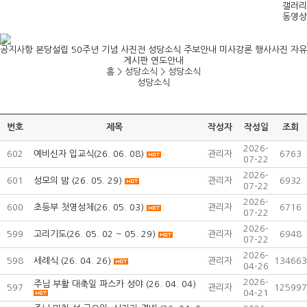
갤러리
동영상
공지사항
본당설립 50주년 기념 사진전
성당소식
주보안내
미사강론
행사사진
자유
게시판
연도안내
홈 > 성당소식 >
성당소식
성당소식
번호
제목
작성자
작성일
조회
2026-
602
예비신자 입교식(26. 06. 08)
관리자
6763
07-22
2026-
601
성모의 밤 (26. 05. 29)
관리자
6932
07-22
2026-
600
초등부 첫영성체(26. 05. 03)
관리자
6716
07-22
2026-
599
고리기도(26. 05. 02 ~ 05. 29)
관리자
6948
07-22
2026-
598
세례식 (26. 04. 26)
관리자
134663
04-26
2026-
주님 부활 대축일 파스카 성야 (26. 04. 04)
597
관리자
125997
04-21