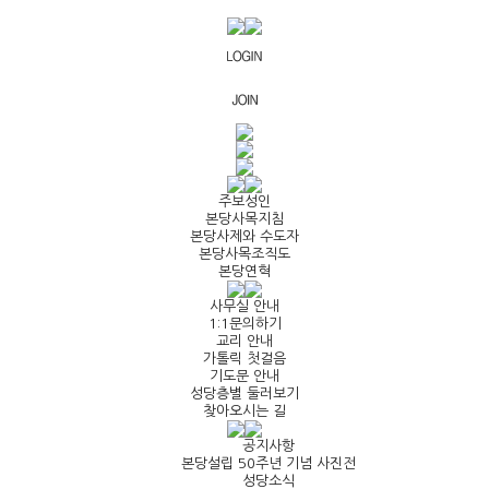
주보성인
본당사목지침
본당사제와 수도자
본당사목조직도
본당연혁
사무실 안내
1:1문의하기
교리 안내
가톨릭 첫걸음
기도문 안내
성당층별 둘러보기
찾아오시는 길
공지사항
본당설립 50주년 기념 사진전
성당소식