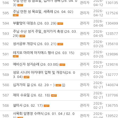
주님 만찬 성 금요일, 십자가 경배 (26. 04. 0
2026-
596
관리자
130135
3)
04-12
2026-
주님 만찬 성 목요일, 세족례 (26. 04. 02)
595
관리자
127526
04-12
2026-
594
부활맞이 대청소 (26. 03. 29)
관리자
130499
04-06
주님 수난 성지 주일_성지가지 축성 (26. 03.
2026-
593
관리자
128577
29)
04-05
2026-
592
성서공부 개강식 (26. 03. 21)
관리자
135610
03-28
2026-
레지오 마리에 아치에스 행사 (26. 03. 15)
591
관리자
129896
03-28
2026-
590
예비신자 성지순례 (26. 03.08)
관리자
129816
03-27
성모 시니어 아카데미 입학 및 개강식(26. 0
2026-
589
관리자
132777
3. 04)
03-20
2026-
588
십자가의 길 (26. 02. 20 ~ )
관리자
140874
02-21
2026-
587
재의 수요일 (26. 02. 18)
관리자
137706
02-21
2026-
586
설미사 (26. 02. 17)
관리자
136755
02-21
사목회 임명장 수여식 (26. 01. 04 / 02. 0
2026-
585
관리자
139522
1)
02-06