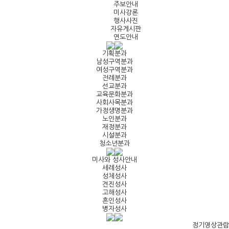
주보안내
미사강론
행사사진
자유게시판
연도안내
기획분과
남성구역분과
여성구역분과
전례분과
선교분과
교육문화분과
사회사목분과
가정생명분과
노인분과
재정분과
시설분과
청소년분과
미사와 성사안내
세례성사
성체성사
견진성사
고해성사
혼인성사
병자성사
정기영상관람