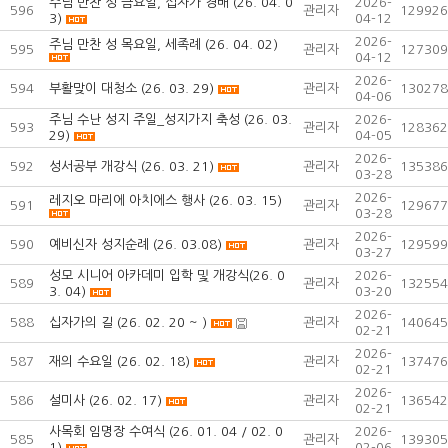
주님 만찬 성 금요일, 십자가 경배 (26. 04. 0
2026-
596
관리자
129926
3)
04-12
2026-
주님 만찬 성 목요일, 세족례 (26. 04. 02)
595
관리자
127309
04-12
2026-
594
부활맞이 대청소 (26. 03. 29)
관리자
130278
04-06
주님 수난 성지 주일_성지가지 축성 (26. 03.
2026-
593
관리자
128362
29)
04-05
2026-
592
성서공부 개강식 (26. 03. 21)
관리자
135386
03-28
2026-
레지오 마리에 아치에스 행사 (26. 03. 15)
591
관리자
129677
03-28
2026-
590
예비신자 성지순례 (26. 03.08)
관리자
129599
03-27
성모 시니어 아카데미 입학 및 개강식(26. 0
2026-
589
관리자
132554
3. 04)
03-20
2026-
588
십자가의 길 (26. 02. 20 ~ )
관리자
140645
02-21
2026-
587
재의 수요일 (26. 02. 18)
관리자
137476
02-21
2026-
586
설미사 (26. 02. 17)
관리자
136542
02-21
사목회 임명장 수여식 (26. 01. 04 / 02. 0
2026-
585
관리자
139305
1)
02-06