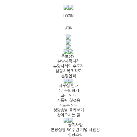
주보성인
본당사목지침
본당사제와 수도자
본당사목조직도
본당연혁
사무실 안내
1:1문의하기
교리 안내
가톨릭 첫걸음
기도문 안내
성당층별 둘러보기
찾아오시는 길
공지사항
본당설립 50주년 기념 사진전
성당소식