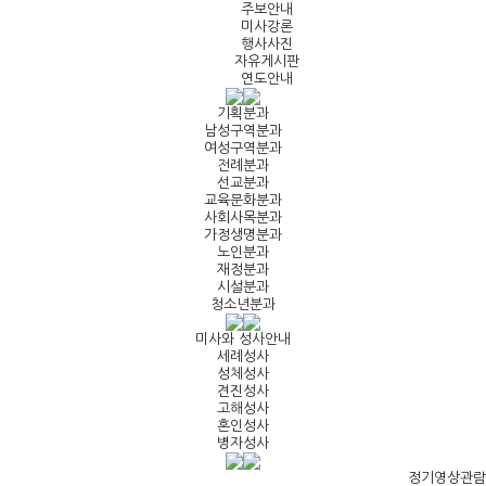
주보안내
미사강론
행사사진
자유게시판
연도안내
기획분과
남성구역분과
여성구역분과
전례분과
선교분과
교육문화분과
사회사목분과
가정생명분과
노인분과
재정분과
시설분과
청소년분과
미사와 성사안내
세례성사
성체성사
견진성사
고해성사
혼인성사
병자성사
정기영상관람