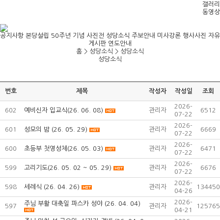
갤러리
동영상
공지사항
본당설립 50주년 기념 사진전
성당소식
주보안내
미사강론
행사사진
자유
게시판
연도안내
홈 > 성당소식 >
성당소식
성당소식
번호
제목
작성자
작성일
조회
2026-
602
예비신자 입교식(26. 06. 08)
관리자
6512
07-22
2026-
601
성모의 밤 (26. 05. 29)
관리자
6669
07-22
2026-
600
초등부 첫영성체(26. 05. 03)
관리자
6471
07-22
2026-
599
고리기도(26. 05. 02 ~ 05. 29)
관리자
6676
07-22
2026-
598
세례식 (26. 04. 26)
관리자
134450
04-26
2026-
주님 부활 대축일 파스카 성야 (26. 04. 04)
597
관리자
125765
04-21