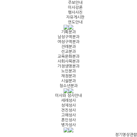
주보안내
미사강론
행사사진
자유게시판
연도안내
기획분과
남성구역분과
여성구역분과
전례분과
선교분과
교육문화분과
사회사목분과
가정생명분과
노인분과
재정분과
시설분과
청소년분과
미사와 성사안내
세례성사
성체성사
견진성사
고해성사
혼인성사
병자성사
정기영상관람