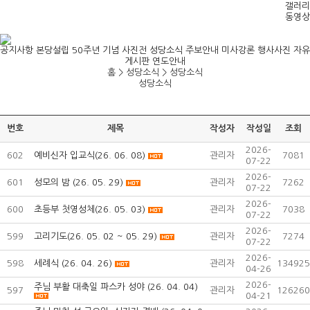
갤러리
동영상
공지사항
본당설립 50주년 기념 사진전
성당소식
주보안내
미사강론
행사사진
자유
게시판
연도안내
홈 > 성당소식 >
성당소식
성당소식
번호
제목
작성자
작성일
조회
2026-
602
예비신자 입교식(26. 06. 08)
관리자
7081
07-22
2026-
601
성모의 밤 (26. 05. 29)
관리자
7262
07-22
2026-
600
초등부 첫영성체(26. 05. 03)
관리자
7038
07-22
2026-
599
고리기도(26. 05. 02 ~ 05. 29)
관리자
7274
07-22
2026-
598
세례식 (26. 04. 26)
관리자
134925
04-26
2026-
주님 부활 대축일 파스카 성야 (26. 04. 04)
597
관리자
126260
04-21