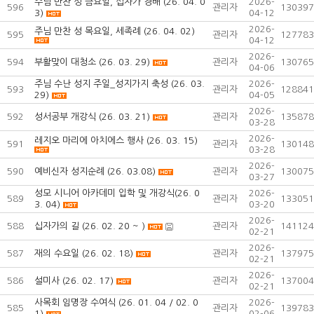
주님 만찬 성 금요일, 십자가 경배 (26. 04. 0
2026-
596
관리자
130397
3)
04-12
2026-
주님 만찬 성 목요일, 세족례 (26. 04. 02)
595
관리자
127783
04-12
2026-
594
부활맞이 대청소 (26. 03. 29)
관리자
130765
04-06
주님 수난 성지 주일_성지가지 축성 (26. 03.
2026-
593
관리자
128841
29)
04-05
2026-
592
성서공부 개강식 (26. 03. 21)
관리자
135878
03-28
2026-
레지오 마리에 아치에스 행사 (26. 03. 15)
591
관리자
130148
03-28
2026-
590
예비신자 성지순례 (26. 03.08)
관리자
130075
03-27
성모 시니어 아카데미 입학 및 개강식(26. 0
2026-
589
관리자
133051
3. 04)
03-20
2026-
588
십자가의 길 (26. 02. 20 ~ )
관리자
141124
02-21
2026-
587
재의 수요일 (26. 02. 18)
관리자
137975
02-21
2026-
586
설미사 (26. 02. 17)
관리자
137004
02-21
사목회 임명장 수여식 (26. 01. 04 / 02. 0
2026-
585
관리자
139783
1)
02-06