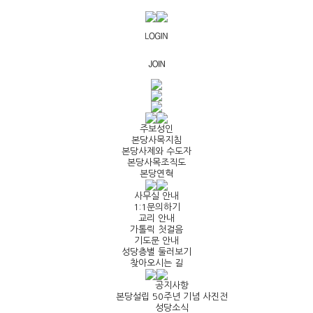
주보성인
본당사목지침
본당사제와 수도자
본당사목조직도
본당연혁
사무실 안내
1:1문의하기
교리 안내
가톨릭 첫걸음
기도문 안내
성당층별 둘러보기
찾아오시는 길
공지사항
본당설립 50주년 기념 사진전
성당소식