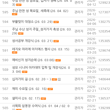
주님 만찬 성 금요일, 십자가 경배 (26. 04. 0
2026-
596
관리자
129923
3)
04-12
2026-
주님 만찬 성 목요일, 세족례 (26. 04. 02)
595
관리자
127307
04-12
2026-
594
부활맞이 대청소 (26. 03. 29)
관리자
130275
04-06
주님 수난 성지 주일_성지가지 축성 (26. 03.
2026-
593
관리자
128354
29)
04-05
2026-
592
성서공부 개강식 (26. 03. 21)
관리자
135385
03-28
2026-
레지오 마리에 아치에스 행사 (26. 03. 15)
591
관리자
129674
03-28
2026-
590
예비신자 성지순례 (26. 03.08)
관리자
129595
03-27
성모 시니어 아카데미 입학 및 개강식(26. 0
2026-
589
관리자
132550
3. 04)
03-20
2026-
588
십자가의 길 (26. 02. 20 ~ )
관리자
140644
02-21
2026-
587
재의 수요일 (26. 02. 18)
관리자
137472
02-21
2026-
586
설미사 (26. 02. 17)
관리자
136537
02-21
사목회 임명장 수여식 (26. 01. 04 / 02. 0
2026-
585
관리자
139299
1)
02-06