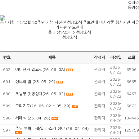
갤러리
동영상
공지사항
본당설립 50주년 기념 사진전
성당소식
주보안내
미사강론
행사사진
자유
게시판
연도안내
홈 > 성당소식 >
성당소식
성당소식
번호
제목
작성자
작성일
조회
2026-
602
예비신자 입교식(26. 06. 08)
관리자
6506
07-22
2026-
601
성모의 밤 (26. 05. 29)
관리자
6665
07-22
2026-
600
초등부 첫영성체(26. 05. 03)
관리자
6467
07-22
2026-
599
고리기도(26. 05. 02 ~ 05. 29)
관리자
6673
07-22
2026-
598
세례식 (26. 04. 26)
관리자
134445
04-26
2026-
주님 부활 대축일 파스카 성야 (26. 04. 04)
597
관리자
125759
04-21