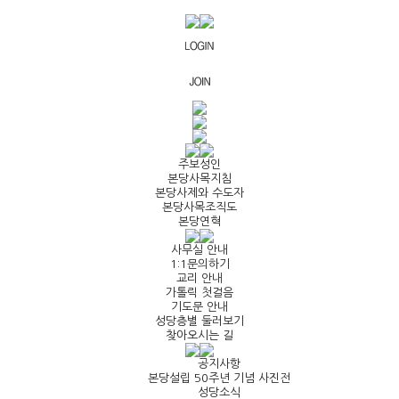
주보성인
본당사목지침
본당사제와 수도자
본당사목조직도
본당연혁
사무실 안내
1:1문의하기
교리 안내
가톨릭 첫걸음
기도문 안내
성당층별 둘러보기
찾아오시는 길
공지사항
본당설립 50주년 기념 사진전
성당소식