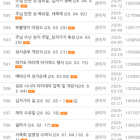
주님 만찬 성 금요일, 십자가 경배 (26. 04. 0
2026-
596
관리자
130209
3)
04-12
2026-
주님 만찬 성 목요일, 세족례 (26. 04. 02)
595
관리자
127594
04-12
2026-
594
부활맞이 대청소 (26. 03. 29)
관리자
130577
04-06
주님 수난 성지 주일_성지가지 축성 (26. 03.
2026-
593
관리자
128650
29)
04-05
2026-
592
성서공부 개강식 (26. 03. 21)
관리자
135686
03-28
2026-
레지오 마리에 아치에스 행사 (26. 03. 15)
591
관리자
129968
03-28
2026-
590
예비신자 성지순례 (26. 03.08)
관리자
129892
03-27
성모 시니어 아카데미 입학 및 개강식(26. 0
2026-
589
관리자
132856
3. 04)
03-20
2026-
588
십자가의 길 (26. 02. 20 ~ )
관리자
140943
02-21
2026-
587
재의 수요일 (26. 02. 18)
관리자
137787
02-21
2026-
586
설미사 (26. 02. 17)
관리자
136833
02-21
사목회 임명장 수여식 (26. 01. 04 / 02. 0
2026-
585
관리자
139598
1)
02-06