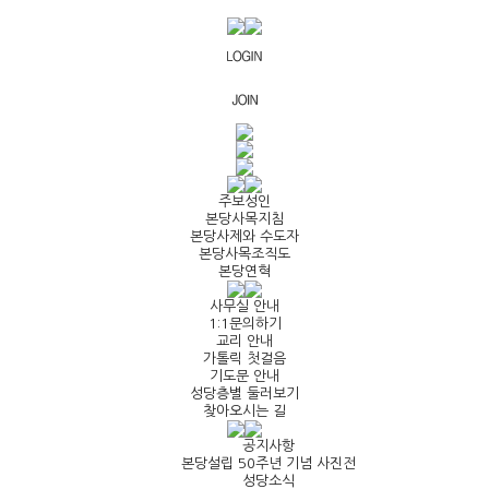
주보성인
본당사목지침
본당사제와 수도자
본당사목조직도
본당연혁
사무실 안내
1:1문의하기
교리 안내
가톨릭 첫걸음
기도문 안내
성당층별 둘러보기
찾아오시는 길
공지사항
본당설립 50주년 기념 사진전
성당소식