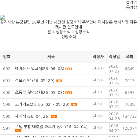
갤러리
동영상
공지사항
본당설립 50주년 기념 사진전
성당소식
주보안내
미사강론
행사사진
자유
게시판
연도안내
홈 > 성당소식 >
성당소식
성당소식
번호
제목
작성자
작성일
조회
2026-
602
예비신자 입교식(26. 06. 08)
관리자
6849
07-22
2026-
601
성모의 밤 (26. 05. 29)
관리자
7017
07-22
2026-
600
초등부 첫영성체(26. 05. 03)
관리자
6797
07-22
2026-
599
고리기도(26. 05. 02 ~ 05. 29)
관리자
7038
07-22
2026-
598
세례식 (26. 04. 26)
관리자
134732
04-26
2026-
주님 부활 대축일 파스카 성야 (26. 04. 04)
597
관리자
126074
04-21