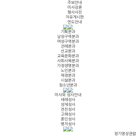
주보안내
미사강론
행사사진
자유게시판
연도안내
기획분과
남성구역분과
여성구역분과
전례분과
선교분과
교육문화분과
사회사목분과
가정생명분과
노인분과
재정분과
시설분과
청소년분과
미사와 성사안내
세례성사
성체성사
견진성사
고해성사
혼인성사
병자성사
정기영상관람