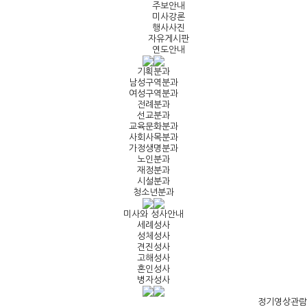
주보안내
미사강론
행사사진
자유게시판
연도안내
기획분과
남성구역분과
여성구역분과
전례분과
선교분과
교육문화분과
사회사목분과
가정생명분과
노인분과
재정분과
시설분과
청소년분과
미사와 성사안내
세례성사
성체성사
견진성사
고해성사
혼인성사
병자성사
정기영상관람