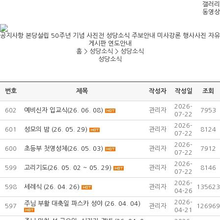
갤러리
동영상
공지사항
본당설립 50주년 기념 사진전
성당소식
주보안내
미사강론
행사사진
자유
게시판
연도안내
홈 > 성당소식 >
성당소식
성당소식
번호
제목
작성자
작성일
조회
2026-
602
예비신자 입교식(26. 06. 08)
관리자
7953
07-22
2026-
601
성모의 밤 (26. 05. 29)
관리자
8124
07-22
2026-
600
초등부 첫영성체(26. 05. 03)
관리자
7912
07-22
2026-
599
고리기도(26. 05. 02 ~ 05. 29)
관리자
8146
07-22
2026-
598
세례식 (26. 04. 26)
관리자
135623
04-26
2026-
주님 부활 대축일 파스카 성야 (26. 04. 04)
597
관리자
126969
04-21