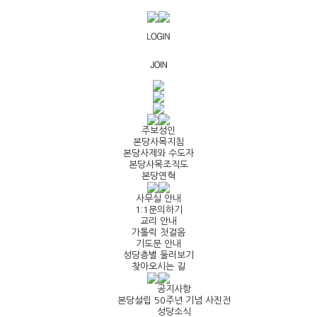
주보성인
본당사목지침
본당사제와 수도자
본당사목조직도
본당연혁
사무실 안내
1:1문의하기
교리 안내
가톨릭 첫걸음
기도문 안내
성당층별 둘러보기
찾아오시는 길
공지사항
본당설립 50주년 기념 사진전
성당소식