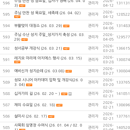
주님 만찬 성 금요일, 십자가 경배 (26. 04. 0
2026-
596
관리자
131131
3)
04-12
2026-
주님 만찬 성 목요일, 세족례 (26. 04. 02)
595
관리자
128522
04-12
2026-
594
부활맞이 대청소 (26. 03. 29)
관리자
131483
04-06
주님 수난 성지 주일_성지가지 축성 (26. 03.
2026-
593
관리자
129577
29)
04-05
2026-
592
성서공부 개강식 (26. 03. 21)
관리자
136615
03-28
2026-
레지오 마리에 아치에스 행사 (26. 03. 15)
591
관리자
130874
03-28
2026-
590
예비신자 성지순례 (26. 03.08)
관리자
130804
03-27
성모 시니어 아카데미 입학 및 개강식(26. 0
2026-
589
관리자
133765
3. 04)
03-20
2026-
588
십자가의 길 (26. 02. 20 ~ )
관리자
141851
02-21
2026-
587
재의 수요일 (26. 02. 18)
관리자
138696
02-21
2026-
586
설미사 (26. 02. 17)
관리자
137761
02-21
사목회 임명장 수여식 (26. 01. 04 / 02. 0
2026-
585
관리자
140520
1)
02-06