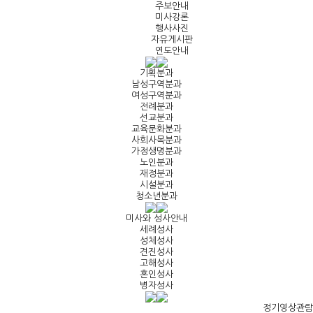
주보안내
미사강론
행사사진
자유게시판
연도안내
기획분과
남성구역분과
여성구역분과
전례분과
선교분과
교육문화분과
사회사목분과
가정생명분과
노인분과
재정분과
시설분과
청소년분과
미사와 성사안내
세례성사
성체성사
견진성사
고해성사
혼인성사
병자성사
정기영상관람