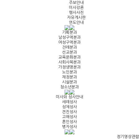
주보안내
미사강론
행사사진
자유게시판
연도안내
기획분과
남성구역분과
여성구역분과
전례분과
선교분과
교육문화분과
사회사목분과
가정생명분과
노인분과
재정분과
시설분과
청소년분과
미사와 성사안내
세례성사
성체성사
견진성사
고해성사
혼인성사
병자성사
정기영상관람