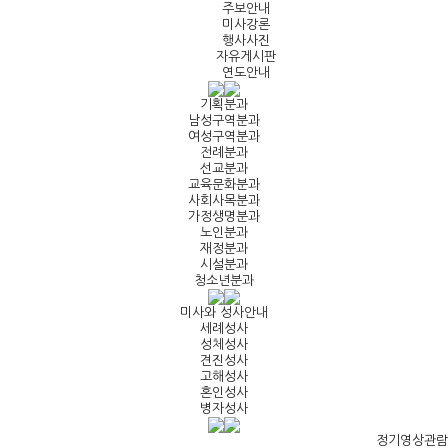
주보안내
미사강론
행사사진
자유게시판
연도안내
기획분과
남성구역분과
여성구역분과
전례분과
선교분과
교육문화분과
사회사목분과
가정생명분과
노인분과
재정분과
시설분과
청소년분과
미사와 성사안내
세례성사
성체성사
견진성사
고해성사
혼인성사
병자성사
정기영상관람