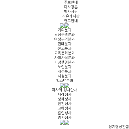
주보안내
미사강론
행사사진
자유게시판
연도안내
기획분과
남성구역분과
여성구역분과
전례분과
선교분과
교육문화분과
사회사목분과
가정생명분과
노인분과
재정분과
시설분과
청소년분과
미사와 성사안내
세례성사
성체성사
견진성사
고해성사
혼인성사
병자성사
정기영상관람