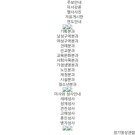
주보안내
미사강론
행사사진
자유게시판
연도안내
기획분과
남성구역분과
여성구역분과
전례분과
선교분과
교육문화분과
사회사목분과
가정생명분과
노인분과
재정분과
시설분과
청소년분과
미사와 성사안내
세례성사
성체성사
견진성사
고해성사
혼인성사
병자성사
정기영상관람