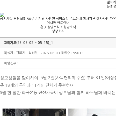
갤러리
동영상
공지사항
본당설립 50주년 기념 사진전
성당소식
주보안내
미사강론
행사사진
자유
게시판
연도안내
홈 > 성당소식 >
성당소식
성당소식
고리기도(25. 05. 02 ~ 05. 15)_1
작성자 : 관리자 작성일 : 2025-06-03 조회수 : 99013
파일첨부 :
성모성월을 맞이하여
5월 2일(사목협의회 주관) 부터 31일(여성
총 19개의 구역과 11개의 단체가 주관하여
5
월 한 달간
화곡본동 전신자들이
성모님과 함께
하느님께 바치는