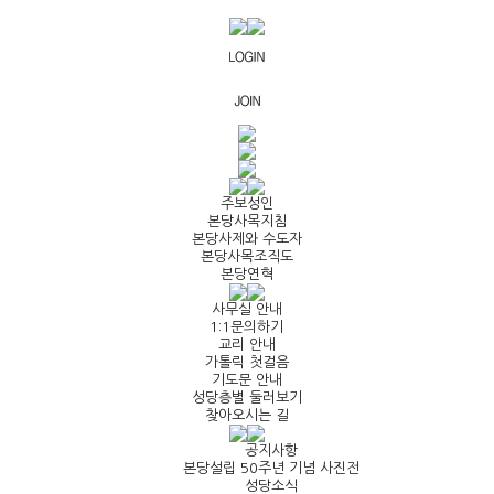
주보성인
본당사목지침
본당사제와 수도자
본당사목조직도
본당연혁
사무실 안내
1:1문의하기
교리 안내
가톨릭 첫걸음
기도문 안내
성당층별 둘러보기
찾아오시는 길
공지사항
본당설립 50주년 기념 사진전
성당소식