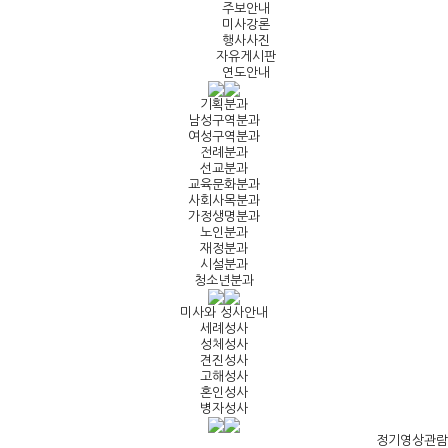
주보안내
미사강론
행사사진
자유게시판
연도안내
기획분과
남성구역분과
여성구역분과
전례분과
선교분과
교육문화분과
사회사목분과
가정생명분과
노인분과
재정분과
시설분과
청소년분과
미사와 성사안내
세례성사
성체성사
견진성사
고해성사
혼인성사
병자성사
정기영상관람