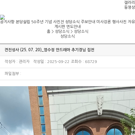
갤러리
동영상
공지사항
본당설립 50주년 기념 사진전
성당소식
주보안내
미사강론
행사사진
자유
게시판
연도안내
홈 > 성당소식 >
성당소식
성당소식
견진성사 (25. 07. 20)_염수정 안드레아 추기경님 집전
작성자 : 관리자 작성일 : 2025-09-22 조회수 : 68729
파일첨부 :