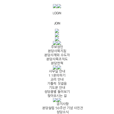
주보성인
본당사목지침
본당사제와 수도자
본당사목조직도
본당연혁
사무실 안내
1:1문의하기
교리 안내
가톨릭 첫걸음
기도문 안내
성당층별 둘러보기
찾아오시는 길
공지사항
본당설립 50주년 기념 사진전
성당소식