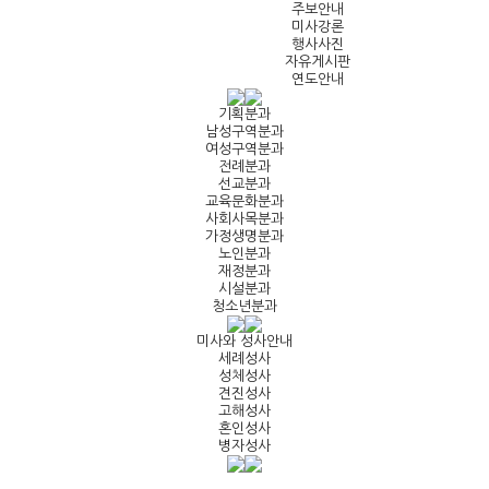
주보안내
미사강론
행사사진
자유게시판
연도안내
기획분과
남성구역분과
여성구역분과
전례분과
선교분과
교육문화분과
사회사목분과
가정생명분과
노인분과
재정분과
시설분과
청소년분과
미사와 성사안내
세례성사
성체성사
견진성사
고해성사
혼인성사
병자성사