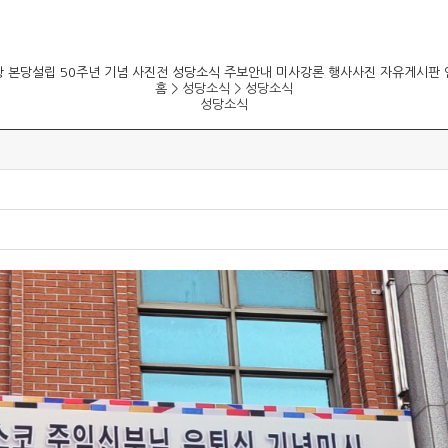
항
본당설립 50주년 기념 사진전
성당소식
주보안내
미사강론
행사사진
자유게시판
홈 > 성당소식 >
성당소식
성당소식