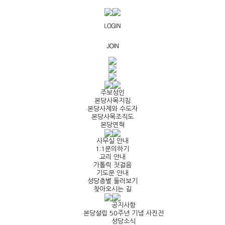
주보성인
본당사목지침
본당사제와 수도자
본당사목조직도
본당연혁
사무실 안내
1:1문의하기
교리 안내
가톨릭 첫걸음
기도문 안내
성당층별 둘러보기
찾아오시는 길
공지사항
본당설립 50주년 기념 사진전
성당소식