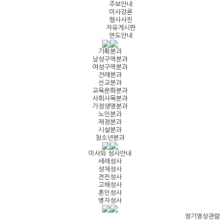
주보안내
미사강론
행사사진
자유게시판
연도안내
기획분과
남성구역분과
여성구역분과
전례분과
선교분과
교육문화분과
사회사목분과
가정생명분과
노인분과
재정분과
시설분과
청소년분과
미사와 성사안내
세례성사
성체성사
견진성사
고해성사
혼인성사
병자성사
정기영상관람