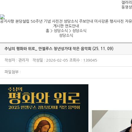
갤러리
동영상
공지사항
본당설립 50주년 기념 사진전
성당소식
주보안내
미사강론
행사사진
자유
게시판
연도안내
홈 > 성당소식 >
성당소식
성당소식
주님의 평화와 위로_ 안젤루스 청년성가대 작은 음악회 (25. 11. 09)
작성자 : 관리자 작성일 : 2026-02-05 조회수 : 139045
파일첨부 :