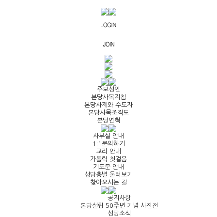
주보성인
본당사목지침
본당사제와 수도자
본당사목조직도
본당연혁
사무실 안내
1:1문의하기
교리 안내
가톨릭 첫걸음
기도문 안내
성당층별 둘러보기
찾아오시는 길
공지사항
본당설립 50주년 기념 사진전
성당소식