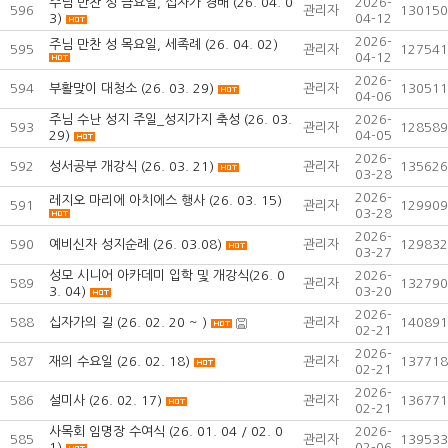
주님 만찬 성 금요일, 십자가 경배 (26. 04. 0
2026-
596
관리자
130150
3)
04-12
2026-
주님 만찬 성 목요일, 세족례 (26. 04. 02)
595
관리자
127541
04-12
2026-
594
부활맞이 대청소 (26. 03. 29)
관리자
130511
04-06
주님 수난 성지 주일_성지가지 축성 (26. 03.
2026-
593
관리자
128589
29)
04-05
2026-
592
성서공부 개강식 (26. 03. 21)
관리자
135626
03-28
2026-
레지오 마리에 아치에스 행사 (26. 03. 15)
591
관리자
129909
03-28
2026-
590
예비신자 성지순례 (26. 03.08)
관리자
129832
03-27
성모 시니어 아카데미 입학 및 개강식(26. 0
2026-
589
관리자
132790
3. 04)
03-20
2026-
588
십자가의 길 (26. 02. 20 ~ )
관리자
140891
02-21
2026-
587
재의 수요일 (26. 02. 18)
관리자
137718
02-21
2026-
586
설미사 (26. 02. 17)
관리자
136771
02-21
사목회 임명장 수여식 (26. 01. 04 / 02. 0
2026-
585
관리자
139533
1)
02-06