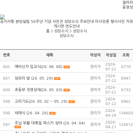
갤러리
동영상
공지사항
본당설립 50주년 기념 사진전
성당소식
주보안내
미사강론
행사사진
자유
게시판
연도안내
홈 > 성당소식 >
성당소식
성당소식
번호
제목
작성자
작성일
조회
2026-
602
예비신자 입교식(26. 06. 08)
관리자
6778
07-22
2026-
601
성모의 밤 (26. 05. 29)
관리자
6947
07-22
2026-
600
초등부 첫영성체(26. 05. 03)
관리자
6733
07-22
2026-
599
고리기도(26. 05. 02 ~ 05. 29)
관리자
6962
07-22
2026-
598
세례식 (26. 04. 26)
관리자
134683
04-26
2026-
주님 부활 대축일 파스카 성야 (26. 04. 04)
597
관리자
126012
04-21