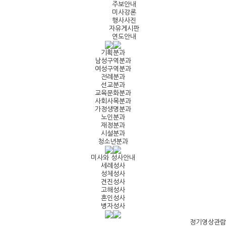
주보안내
미사강론
행사사진
자유게시판
연도안내
기획분과
남성구역분과
여성구역분과
전례분과
선교분과
교육문화분과
사회사목분과
가정생명분과
노인분과
재정분과
시설분과
청소년분과
미사와 성사안내
세례성사
성체성사
견진성사
고해성사
혼인성사
병자성사
정기영상관람