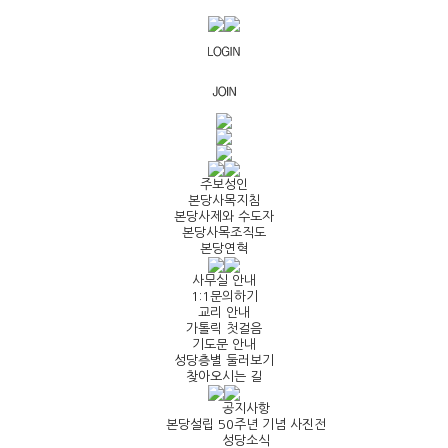
주보성인
본당사목지침
본당사제와 수도자
본당사목조직도
본당연혁
사무실 안내
1:1문의하기
교리 안내
가톨릭 첫걸음
기도문 안내
성당층별 둘러보기
찾아오시는 길
공지사항
본당설립 50주년 기념 사진전
성당소식