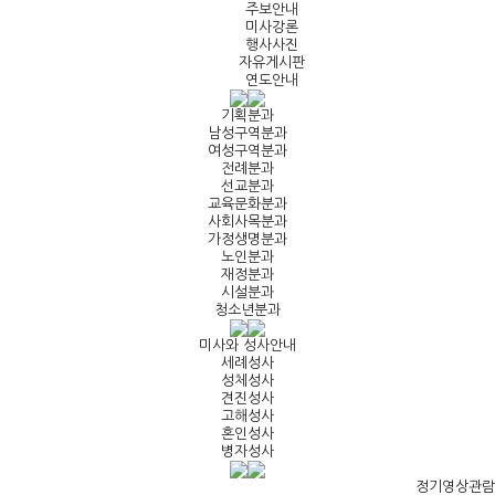
주보안내
미사강론
행사사진
자유게시판
연도안내
기획분과
남성구역분과
여성구역분과
전례분과
선교분과
교육문화분과
사회사목분과
가정생명분과
노인분과
재정분과
시설분과
청소년분과
미사와 성사안내
세례성사
성체성사
견진성사
고해성사
혼인성사
병자성사
정기영상관람