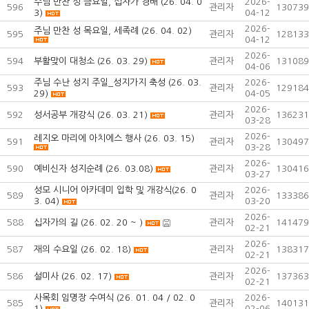
주님 만찬 성 금요일, 십자가 경배 (26. 04. 0
2026-
596
관리자
130739
3)
04-12
2026-
주님 만찬 성 목요일, 세족례 (26. 04. 02)
595
관리자
128133
04-12
2026-
594
부활맞이 대청소 (26. 03. 29)
관리자
131089
04-06
주님 수난 성지 주일_성지가지 축성 (26. 03.
2026-
593
관리자
129184
29)
04-05
2026-
592
성서공부 개강식 (26. 03. 21)
관리자
136231
03-28
2026-
레지오 마리에 아치에스 행사 (26. 03. 15)
591
관리자
130497
03-28
2026-
590
예비신자 성지순례 (26. 03.08)
관리자
130416
03-27
성모 시니어 아카데미 입학 및 개강식(26. 0
2026-
589
관리자
133386
3. 04)
03-20
2026-
588
십자가의 길 (26. 02. 20 ~ )
관리자
141479
02-21
2026-
587
재의 수요일 (26. 02. 18)
관리자
138317
02-21
2026-
586
설미사 (26. 02. 17)
관리자
137363
02-21
사목회 임명장 수여식 (26. 01. 04 / 02. 0
2026-
585
관리자
140131
1)
02-06