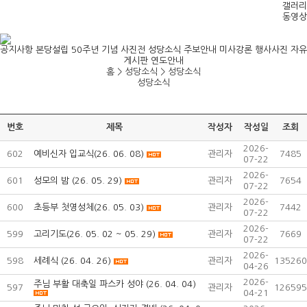
갤러리
동영상
공지사항
본당설립 50주년 기념 사진전
성당소식
주보안내
미사강론
행사사진
자유
게시판
연도안내
홈 > 성당소식 >
성당소식
성당소식
번호
제목
작성자
작성일
조회
2026-
602
예비신자 입교식(26. 06. 08)
관리자
7485
07-22
2026-
601
성모의 밤 (26. 05. 29)
관리자
7654
07-22
2026-
600
초등부 첫영성체(26. 05. 03)
관리자
7442
07-22
2026-
599
고리기도(26. 05. 02 ~ 05. 29)
관리자
7669
07-22
2026-
598
세례식 (26. 04. 26)
관리자
135260
04-26
2026-
주님 부활 대축일 파스카 성야 (26. 04. 04)
597
관리자
126595
04-21