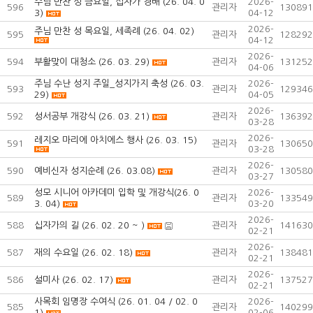
주님 만찬 성 금요일, 십자가 경배 (26. 04. 0
2026-
596
관리자
130891
3)
04-12
2026-
주님 만찬 성 목요일, 세족례 (26. 04. 02)
595
관리자
128292
04-12
2026-
594
부활맞이 대청소 (26. 03. 29)
관리자
131252
04-06
주님 수난 성지 주일_성지가지 축성 (26. 03.
2026-
593
관리자
129346
29)
04-05
2026-
592
성서공부 개강식 (26. 03. 21)
관리자
136392
03-28
2026-
레지오 마리에 아치에스 행사 (26. 03. 15)
591
관리자
130650
03-28
2026-
590
예비신자 성지순례 (26. 03.08)
관리자
130580
03-27
성모 시니어 아카데미 입학 및 개강식(26. 0
2026-
589
관리자
133549
3. 04)
03-20
2026-
588
십자가의 길 (26. 02. 20 ~ )
관리자
141630
02-21
2026-
587
재의 수요일 (26. 02. 18)
관리자
138481
02-21
2026-
586
설미사 (26. 02. 17)
관리자
137527
02-21
사목회 임명장 수여식 (26. 01. 04 / 02. 0
2026-
585
관리자
140299
1)
02-06