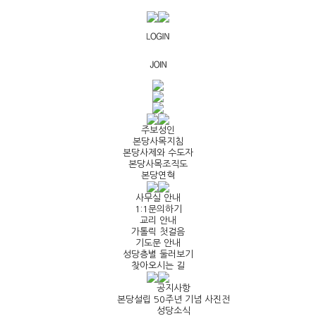
주보성인
본당사목지침
본당사제와 수도자
본당사목조직도
본당연혁
사무실 안내
1:1문의하기
교리 안내
가톨릭 첫걸음
기도문 안내
성당층별 둘러보기
찾아오시는 길
공지사항
본당설립 50주년 기념 사진전
성당소식