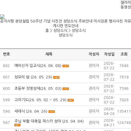
갤러리
동영상
공지사항
본당설립 50주년 기념 사진전
성당소식
주보안내
미사강론
행사사진
자유
게시판
연도안내
홈 > 성당소식 >
성당소식
성당소식
번호
제목
작성자
작성일
조회
2026-
602
예비신자 입교식(26. 06. 08)
관리자
7646
07-22
2026-
601
성모의 밤 (26. 05. 29)
관리자
7819
07-22
2026-
600
초등부 첫영성체(26. 05. 03)
관리자
7596
07-22
2026-
599
고리기도(26. 05. 02 ~ 05. 29)
관리자
7826
07-22
2026-
598
세례식 (26. 04. 26)
관리자
135411
04-26
2026-
주님 부활 대축일 파스카 성야 (26. 04. 04)
597
관리자
126748
04-21