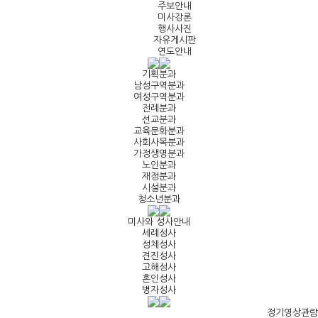
주보안내
미사강론
행사사진
자유게시판
연도안내
기획분과
남성구역분과
여성구역분과
전례분과
선교분과
교육문화분과
사회사목분과
가정생명분과
노인분과
재정분과
시설분과
청소년분과
미사와 성사안내
세례성사
성체성사
견진성사
고해성사
혼인성사
병자성사
정기영상관람