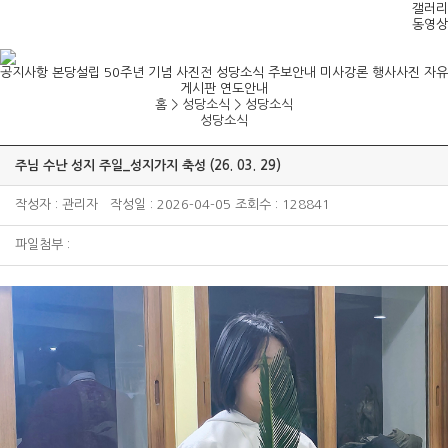
갤러리
동영상
공지사항
본당설립 50주년 기념 사진전
성당소식
주보안내
미사강론
행사사진
자유
게시판
연도안내
홈 > 성당소식 >
성당소식
성당소식
주님 수난 성지 주일_성지가지 축성 (26. 03. 29)
작성자 : 관리자 작성일 : 2026-04-05 조회수 : 128841
파일첨부 :