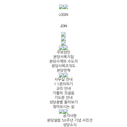
주보성인
본당사목지침
본당사제와 수도자
본당사목조직도
본당연혁
사무실 안내
1:1문의하기
교리 안내
가톨릭 첫걸음
기도문 안내
성당층별 둘러보기
찾아오시는 길
공지사항
본당설립 50주년 기념 사진전
성당소식