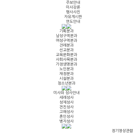
주보안내
미사강론
행사사진
자유게시판
연도안내
기획분과
남성구역분과
여성구역분과
전례분과
선교분과
교육문화분과
사회사목분과
가정생명분과
노인분과
재정분과
시설분과
청소년분과
미사와 성사안내
세례성사
성체성사
견진성사
고해성사
혼인성사
병자성사
정기영상관람