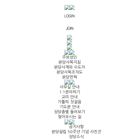
주보성인
본당사목지침
본당사제와 수도자
본당사목조직도
본당연혁
사무실 안내
1:1문의하기
교리 안내
가톨릭 첫걸음
기도문 안내
성당층별 둘러보기
찾아오시는 길
공지사항
본당설립 50주년 기념 사진전
성당소식