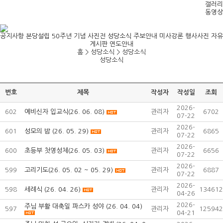
갤러리
동영상
공지사항
본당설립 50주년 기념 사진전
성당소식
주보안내
미사강론
행사사진
자유
게시판
연도안내
홈 > 성당소식 >
성당소식
성당소식
번호
제목
작성자
작성일
조회
2026-
602
예비신자 입교식(26. 06. 08)
관리자
6702
07-22
2026-
601
성모의 밤 (26. 05. 29)
관리자
6865
07-22
2026-
600
초등부 첫영성체(26. 05. 03)
관리자
6656
07-22
2026-
599
고리기도(26. 05. 02 ~ 05. 29)
관리자
6887
07-22
2026-
598
세례식 (26. 04. 26)
관리자
134612
04-26
2026-
주님 부활 대축일 파스카 성야 (26. 04. 04)
597
관리자
125942
04-21