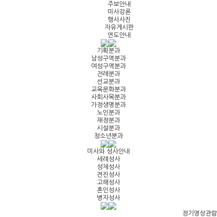
주보안내
미사강론
행사사진
자유게시판
연도안내
기획분과
남성구역분과
여성구역분과
전례분과
선교분과
교육문화분과
사회사목분과
가정생명분과
노인분과
재정분과
시설분과
청소년분과
미사와 성사안내
세례성사
성체성사
견진성사
고해성사
혼인성사
병자성사
정기영상관람