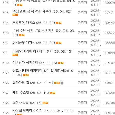
주님 만찬 성 금요일, 십자가 경배 (26. 04. 0
2026-
596
관리자
130079
3)
04-12
2026-
주님 만찬 성 목요일, 세족례 (26. 04. 02)
595
관리자
127471
04-12
2026-
594
부활맞이 대청소 (26. 03. 29)
관리자
130442
04-06
주님 수난 성지 주일_성지가지 축성 (26. 03.
2026-
593
관리자
128522
29)
04-05
2026-
592
성서공부 개강식 (26. 03. 21)
관리자
135556
03-28
2026-
레지오 마리에 아치에스 행사 (26. 03. 15)
591
관리자
129844
03-28
2026-
590
예비신자 성지순례 (26. 03.08)
관리자
129767
03-27
성모 시니어 아카데미 입학 및 개강식(26. 0
2026-
589
관리자
132719
3. 04)
03-20
2026-
588
십자가의 길 (26. 02. 20 ~ )
관리자
140821
02-21
2026-
587
재의 수요일 (26. 02. 18)
관리자
137648
02-21
2026-
586
설미사 (26. 02. 17)
관리자
136706
02-21
사목회 임명장 수여식 (26. 01. 04 / 02. 0
2026-
585
관리자
139470
1)
02-06