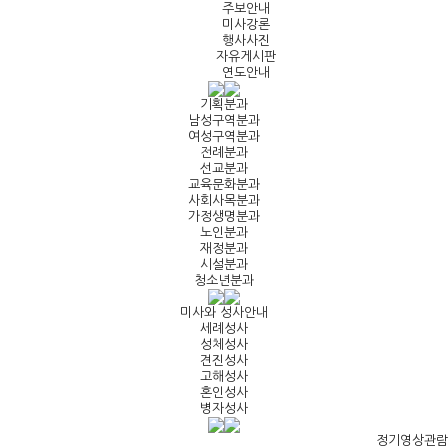
주보안내
미사강론
행사사진
자유게시판
연도안내
기획분과
남성구역분과
여성구역분과
전례분과
선교분과
교육문화분과
사회사목분과
가정생명분과
노인분과
재정분과
시설분과
청소년분과
미사와 성사안내
세례성사
성체성사
견진성사
고해성사
혼인성사
병자성사
정기영상관람