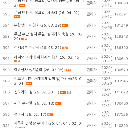
주님 만찬 성 금요일, 십자가 경배 (26. 04. 0
2026-
596
관리자
130890
3)
04-12
2026-
주님 만찬 성 목요일, 세족례 (26. 04. 02)
595
관리자
128291
04-12
2026-
594
부활맞이 대청소 (26. 03. 29)
관리자
131249
04-06
주님 수난 성지 주일_성지가지 축성 (26. 03.
2026-
593
관리자
129343
29)
04-05
2026-
592
성서공부 개강식 (26. 03. 21)
관리자
136390
03-28
2026-
레지오 마리에 아치에스 행사 (26. 03. 15)
591
관리자
130649
03-28
2026-
590
예비신자 성지순례 (26. 03.08)
관리자
130579
03-27
성모 시니어 아카데미 입학 및 개강식(26. 0
2026-
589
관리자
133545
3. 04)
03-20
2026-
588
십자가의 길 (26. 02. 20 ~ )
관리자
141628
02-21
2026-
587
재의 수요일 (26. 02. 18)
관리자
138480
02-21
2026-
586
설미사 (26. 02. 17)
관리자
137526
02-21
사목회 임명장 수여식 (26. 01. 04 / 02. 0
2026-
585
관리자
140295
1)
02-06