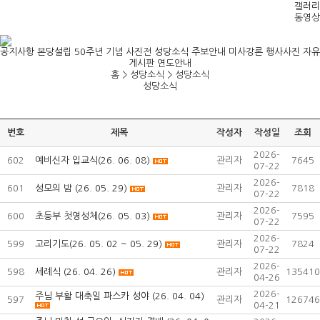
갤러리
동영상
공지사항
본당설립 50주년 기념 사진전
성당소식
주보안내
미사강론
행사사진
자유
게시판
연도안내
홈 > 성당소식 >
성당소식
성당소식
번호
제목
작성자
작성일
조회
2026-
602
예비신자 입교식(26. 06. 08)
관리자
7645
07-22
2026-
601
성모의 밤 (26. 05. 29)
관리자
7818
07-22
2026-
600
초등부 첫영성체(26. 05. 03)
관리자
7595
07-22
2026-
599
고리기도(26. 05. 02 ~ 05. 29)
관리자
7824
07-22
2026-
598
세례식 (26. 04. 26)
관리자
135410
04-26
2026-
주님 부활 대축일 파스카 성야 (26. 04. 04)
597
관리자
126746
04-21