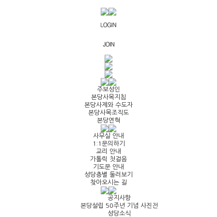
주보성인
본당사목지침
본당사제와 수도자
본당사목조직도
본당연혁
사무실 안내
1:1문의하기
교리 안내
가톨릭 첫걸음
기도문 안내
성당층별 둘러보기
찾아오시는 길
공지사항
본당설립 50주년 기념 사진전
성당소식