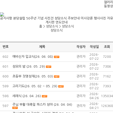
갤러리
동영상
공지사항
본당설립 50주년 기념 사진전
성당소식
주보안내
미사강론
행사사진
자유
게시판
연도안내
홈 > 성당소식 >
성당소식
성당소식
번호
제목
작성자
작성일
조회
2026-
602
예비신자 입교식(26. 06. 08)
관리자
7200
07-22
2026-
601
성모의 밤 (26. 05. 29)
관리자
7386
07-22
2026-
600
초등부 첫영성체(26. 05. 03)
관리자
7162
07-22
2026-
599
고리기도(26. 05. 02 ~ 05. 29)
관리자
7393
07-22
2026-
598
세례식 (26. 04. 26)
관리자
135034
04-26
2026-
주님 부활 대축일 파스카 성야 (26. 04. 04)
597
관리자
126368
04-21