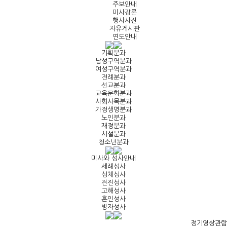
주보안내
미사강론
행사사진
자유게시판
연도안내
기획분과
남성구역분과
여성구역분과
전례분과
선교분과
교육문화분과
사회사목분과
가정생명분과
노인분과
재정분과
시설분과
청소년분과
미사와 성사안내
세례성사
성체성사
견진성사
고해성사
혼인성사
병자성사
정기영상관람