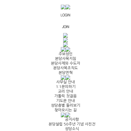
주보성인
본당사목지침
본당사제와 수도자
본당사목조직도
본당연혁
사무실 안내
1:1문의하기
교리 안내
가톨릭 첫걸음
기도문 안내
성당층별 둘러보기
찾아오시는 길
공지사항
본당설립 50주년 기념 사진전
성당소식