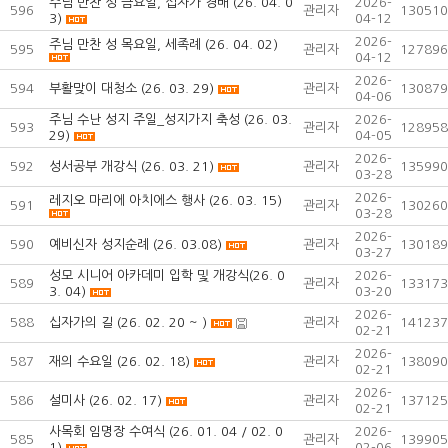
주님 만찬 성 금요일, 십자가 경배 (26. 04. 0
2026-
596
관리자
130510
3)
04-12
2026-
주님 만찬 성 목요일, 세족례 (26. 04. 02)
595
관리자
127896
04-12
2026-
594
부활맞이 대청소 (26. 03. 29)
관리자
130879
04-06
주님 수난 성지 주일_성지가지 축성 (26. 03.
2026-
593
관리자
128958
29)
04-05
2026-
592
성서공부 개강식 (26. 03. 21)
관리자
135990
03-28
2026-
레지오 마리에 아치에스 행사 (26. 03. 15)
591
관리자
130260
03-28
2026-
590
예비신자 성지순례 (26. 03.08)
관리자
130189
03-27
성모 시니어 아카데미 입학 및 개강식(26. 0
2026-
589
관리자
133173
3. 04)
03-20
2026-
588
십자가의 길 (26. 02. 20 ~ )
관리자
141237
02-21
2026-
587
재의 수요일 (26. 02. 18)
관리자
138090
02-21
2026-
586
설미사 (26. 02. 17)
관리자
137125
02-21
사목회 임명장 수여식 (26. 01. 04 / 02. 0
2026-
585
관리자
139905
1)
02-06