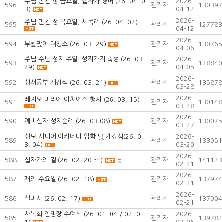
주님 만찬 성 금요일, 십자가 경배 (26. 04. 0
2026-
596
관리자
130397
3)
04-12
2026-
주님 만찬 성 목요일, 세족례 (26. 04. 02)
595
관리자
127783
04-12
2026-
594
부활맞이 대청소 (26. 03. 29)
관리자
130765
04-06
주님 수난 성지 주일_성지가지 축성 (26. 03.
2026-
593
관리자
128840
29)
04-05
2026-
592
성서공부 개강식 (26. 03. 21)
관리자
135878
03-28
2026-
레지오 마리에 아치에스 행사 (26. 03. 15)
591
관리자
130148
03-28
2026-
590
예비신자 성지순례 (26. 03.08)
관리자
130075
03-27
성모 시니어 아카데미 입학 및 개강식(26. 0
2026-
589
관리자
133051
3. 04)
03-20
2026-
588
십자가의 길 (26. 02. 20 ~ )
관리자
141123
02-21
2026-
587
재의 수요일 (26. 02. 18)
관리자
137974
02-21
2026-
586
설미사 (26. 02. 17)
관리자
137004
02-21
사목회 임명장 수여식 (26. 01. 04 / 02. 0
2026-
585
관리자
139782
1)
02-06