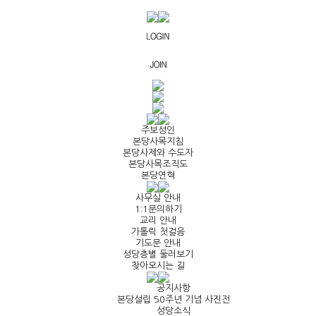
주보성인
본당사목지침
본당사제와 수도자
본당사목조직도
본당연혁
사무실 안내
1:1문의하기
교리 안내
가톨릭 첫걸음
기도문 안내
성당층별 둘러보기
찾아오시는 길
공지사항
본당설립 50주년 기념 사진전
성당소식