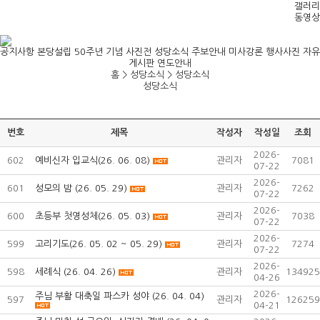
갤러리
동영상
공지사항
본당설립 50주년 기념 사진전
성당소식
주보안내
미사강론
행사사진
자유
게시판
연도안내
홈 > 성당소식 >
성당소식
성당소식
번호
제목
작성자
작성일
조회
2026-
602
예비신자 입교식(26. 06. 08)
관리자
7081
07-22
2026-
601
성모의 밤 (26. 05. 29)
관리자
7262
07-22
2026-
600
초등부 첫영성체(26. 05. 03)
관리자
7038
07-22
2026-
599
고리기도(26. 05. 02 ~ 05. 29)
관리자
7274
07-22
2026-
598
세례식 (26. 04. 26)
관리자
134925
04-26
2026-
주님 부활 대축일 파스카 성야 (26. 04. 04)
597
관리자
126259
04-21