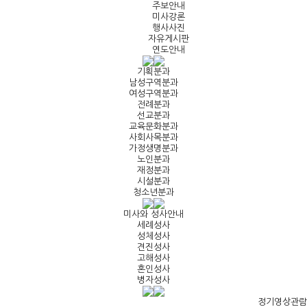
주보안내
미사강론
행사사진
자유게시판
연도안내
기획분과
남성구역분과
여성구역분과
전례분과
선교분과
교육문화분과
사회사목분과
가정생명분과
노인분과
재정분과
시설분과
청소년분과
미사와 성사안내
세례성사
성체성사
견진성사
고해성사
혼인성사
병자성사
정기영상관람