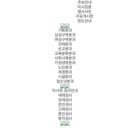
주보안내
미사강론
행사사진
자유게시판
연도안내
기획분과
남성구역분과
여성구역분과
전례분과
선교분과
교육문화분과
사회사목분과
가정생명분과
노인분과
재정분과
시설분과
청소년분과
미사와 성사안내
세례성사
성체성사
견진성사
고해성사
혼인성사
병자성사