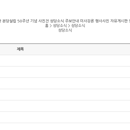
항
본당설립 50주년 기념 사진전
성당소식
주보안내
미사강론
행사사진
자유게시판
홈 > 성당소식 >
성당소식
성당소식
제목