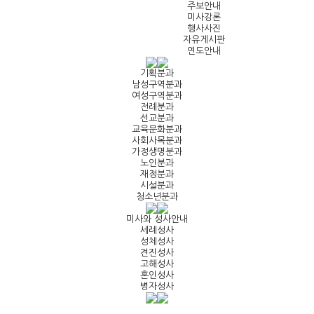
주보안내
미사강론
행사사진
자유게시판
연도안내
기획분과
남성구역분과
여성구역분과
전례분과
선교분과
교육문화분과
사회사목분과
가정생명분과
노인분과
재정분과
시설분과
청소년분과
미사와 성사안내
세례성사
성체성사
견진성사
고해성사
혼인성사
병자성사