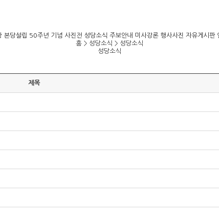
항
본당설립 50주년 기념 사진전
성당소식
주보안내
미사강론
행사사진
자유게시판
홈 > 성당소식 >
성당소식
성당소식
제목