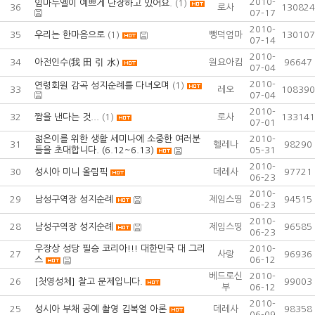
2010-
임마누엘이 예쁘게 단장하고 있어요.
(1)
36
로사
130824
07-17
2010-
35
우리는 한마음으로
(1)
뺑덕엄마
130107
07-14
2010-
34
아전인수(我 田 引 水)
원요아킴
96647
07-04
2010-
연령회원 감곡 성지순례를 다녀오며
(1)
33
레오
108390
07-04
2010-
32
짬을 낸다는 것...
(1)
로사
133141
07-01
젊은이를 위한 생활 세미나에 소중한 여러분
2010-
31
헬레나
98290
들을 초대합니다. (6.12~6.13)
05-31
2010-
30
성시아 미니 올림픽
데레사
97721
06-23
2010-
29
남성구역장 성지순례
제임스띵
94515
06-23
2010-
28
남성구역장 성지순례
제임스띵
96585
06-23
우장상 성당 필승 코리아!!! 대한민국 대 그리
2010-
27
사랑
96936
스
06-12
베드로신
2010-
26
[첫영성체] 찰고 문제입니다.
99003
부
06-12
2010-
25
성시아 부채 공예 촬영 김복열 아론
데레사
98358
06-09