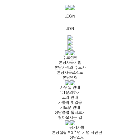
주보성인
본당사목지침
본당사제와 수도자
본당사목조직도
본당연혁
사무실 안내
1:1문의하기
교리 안내
가톨릭 첫걸음
기도문 안내
성당층별 둘러보기
찾아오시는 길
공지사항
본당설립 50주년 기념 사진전
성당소식