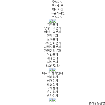
주보안내
미사강론
행사사진
자유게시판
연도안내
기획분과
남성구역분과
여성구역분과
전례분과
선교분과
교육문화분과
사회사목분과
가정생명분과
노인분과
재정분과
시설분과
청소년분과
미사와 성사안내
세례성사
성체성사
견진성사
고해성사
혼인성사
병자성사
정기영상관람