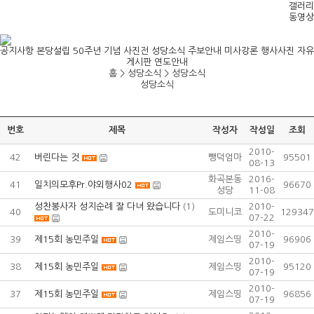
갤러리
동영상
공지사항
본당설립 50주년 기념 사진전
성당소식
주보안내
미사강론
행사사진
자유
게시판
연도안내
홈 > 성당소식 >
성당소식
성당소식
번호
제목
작성자
작성일
조회
2010-
42
버린다는 것
뺑덕엄마
95501
08-13
화곡본동
2016-
41
일치의모후Pr.야외행사02
96670
성당
11-08
성찬봉사자 성지순례 잘 다녀 왔습니다
(1)
2010-
40
도미니코
129347
07-22
2010-
39
제15회 농민주일
제임스띵
96906
07-19
2010-
38
제15회 농민주일
제임스띵
95120
07-19
2010-
37
제15회 농민주일
제임스띵
96856
07-19